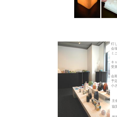
灯
会
ミ
キ
受
会
予
小
主
協
後