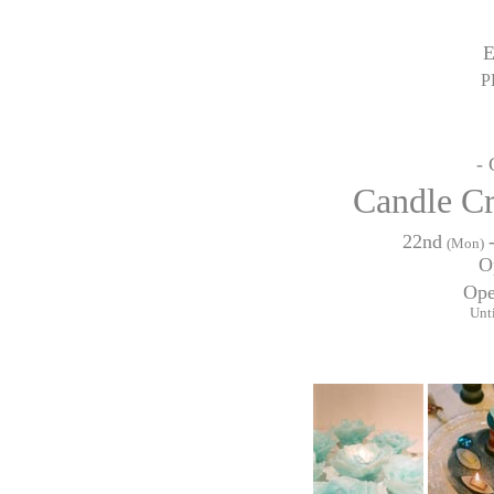
P
- 
Candle Cr
22nd
(Mon)
O
Ope
Unti