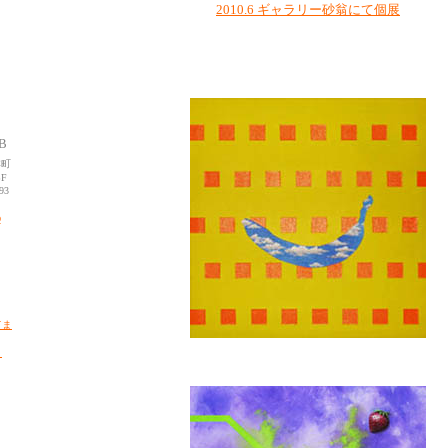
2010.6 ギャラリー砂翁にて個展
B
本町
BF
93
p
てま
さ