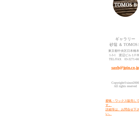
ギャラリー
砂翁 ＆ TOMOS 
東京都中央区日本橋
1-3-1 渡辺ビル１F/
TEL/FAX 03-3271-66
saoh@jpin.co.j
Copyright©since2000
All rights reserved
蜜蝋・ワックス販売し
す。
詳細等は、お問合せ下
い。